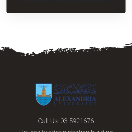
Call Us:
03-5921676