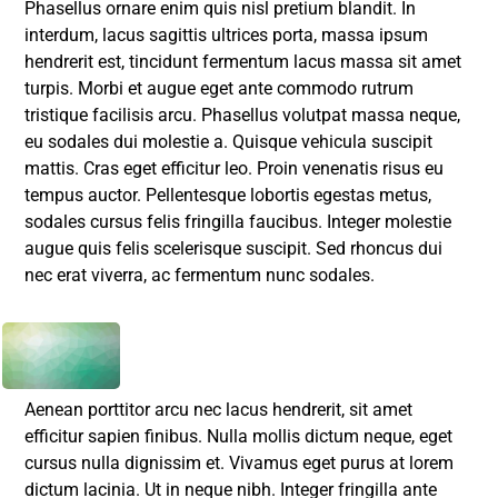
Phasellus ornare enim quis nisl pretium blandit. In
interdum, lacus sagittis ultrices porta, massa ipsum
hendrerit est, tincidunt fermentum lacus massa sit amet
turpis. Morbi et augue eget ante commodo rutrum
tristique facilisis arcu. Phasellus volutpat massa neque,
eu sodales dui molestie a. Quisque vehicula suscipit
mattis. Cras eget efficitur leo. Proin venenatis risus eu
tempus auctor. Pellentesque lobortis egestas metus,
sodales cursus felis fringilla faucibus. Integer molestie
augue quis felis scelerisque suscipit. Sed rhoncus dui
nec erat viverra, ac fermentum nunc sodales.
Aenean porttitor arcu nec lacus hendrerit, sit amet
efficitur sapien finibus. Nulla mollis dictum neque, eget
cursus nulla dignissim et. Vivamus eget purus at lorem
dictum lacinia. Ut in neque nibh. Integer fringilla ante