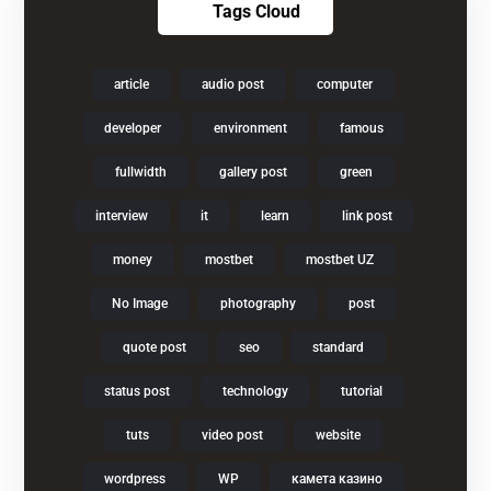
Tags Cloud
article
audio post
computer
developer
environment
famous
fullwidth
gallery post
green
interview
it
learn
link post
money
mostbet
mostbet UZ
No Image
photography
post
quote post
seo
standard
status post
technology
tutorial
tuts
video post
website
wordpress
WP
камета казино